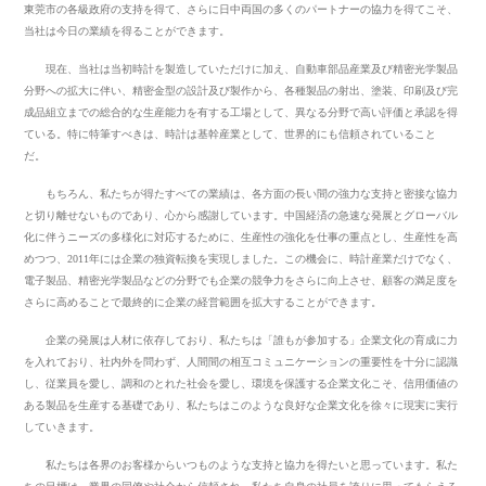
東莞市の各級政府の支持を得て、さらに日中両国の多くのパートナーの協力を得てこそ、
当社は今日の業績を得ることができます。
現在、当社は当初時計を製造していただけに加え、自動車部品産業及び精密光学製品
分野への拡大に伴い、精密金型の設計及び製作から、各種製品の射出、塗装、印刷及び完
成品組立までの総合的な生産能力を有する工場として、異なる分野で高い評価と承認を得
ている。特に特筆すべきは、時計は基幹産業として、世界的にも信頼されていること
だ。
もちろん、私たちが得たすべての業績は、各方面の長い間の強力な支持と密接な協力
と切り離せないものであり、心から感謝しています。中国経済の急速な発展とグローバル
化に伴うニーズの多様化に対応するために、生産性の強化を仕事の重点とし、生産性を高
めつつ、2011年には企業の独資転換を実現しました。この機会に、時計産業だけでなく、
電子製品、精密光学製品などの分野でも企業の競争力をさらに向上させ、顧客の満足度を
さらに高めることで最終的に企業の経営範囲を拡大することができます。
企業の発展は人材に依存しており、私たちは「誰もが参加する」企業文化の育成に力
を入れており、社内外を問わず、人間間の相互コミュニケーションの重要性を十分に認識
し、従業員を愛し、調和のとれた社会を愛し、環境を保護する企業文化こそ、信用価値の
ある製品を生産する基礎であり、私たちはこのような良好な企業文化を徐々に現実に実行
していきます。
私たちは各界のお客様からいつものような支持と協力を得たいと思っています。私た