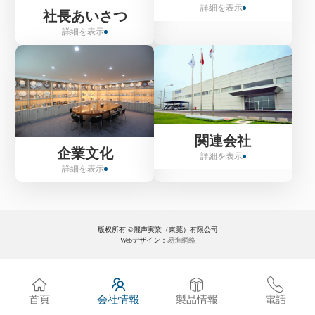
詳細を表示
社長あいさつ
詳細を表示
関連会社
企業文化
詳細を表示
詳細を表示
版权所有 ©麗声実業（東莞）有限公司
Webデザイン：
易進網絡
首頁
会社情報
製品情報
電話